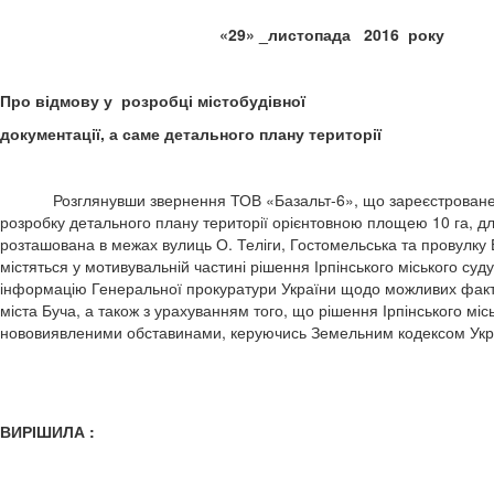
«29» _листопада 
Про відмову у розробці містобудівної
документації, а саме детального плану території
Розглянувши звернення ТОВ «Базальт-6», що зареєстроване за ад
розробку детального плану території орієнтовною площею 10 га, дл
розташована в межах вулиць О. Теліги, Гостомельська та провулку В
містяться у мотивувальній частині рішення Ірпінського міського суду
інформацію Генеральної прокуратури України щодо можливих фак
міста Буча, а також з урахуванням того, що рішення Ірпінського місь
нововиявленими обставинами, керуючись Земельним кодексом Укра
ВИРІШИЛА :