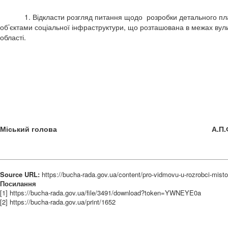
1. Відкласти розгляд питання щодо розробки детального плану 
об’єктами соціальної інфраструктури, що розташована в межах вули
області.
Міський голова А.П.Федо
Source URL:
https://bucha-rada.gov.ua/content/pro-vidmovu-u-rozrobci-misto
Посилання
[1] https://bucha-rada.gov.ua/file/3491/download?token=YWNEYE0a
[2] https://bucha-rada.gov.ua/print/1652