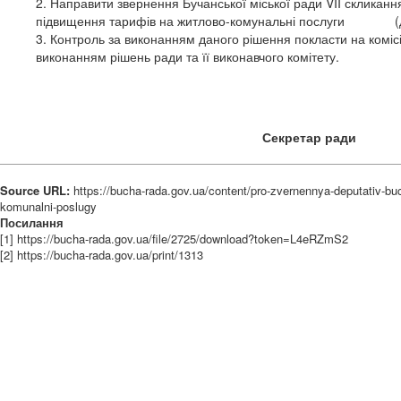
2. Направити звернення Бучанської міської ради VII скликанн
підвищення тарифів на житлово-комунальні послуги (д
3. Контроль за виконанням даного рішення покласти на комісі
виконанням рішень ради та її виконавчого комітету.
Секретар 
Source URL:
https://bucha-rada.gov.ua/content/pro-zvernennya-deputativ-b
komunalni-poslugy
Посилання
[1] https://bucha-rada.gov.ua/file/2725/download?token=L4eRZmS2
[2] https://bucha-rada.gov.ua/print/1313