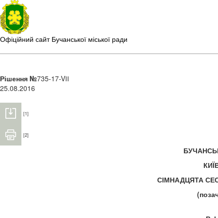
Офіційний сайт Бучанської міської ради
Рішення №
735-17-VІІ
25.08.2016
[1]
[2]
БУЧАНС
КИЇ
СІМНАДЦЯТА С
(поза