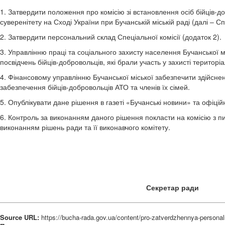
1. Затвердити положення про комісію зі встановлення осіб бійців-до
суверенітету на Сході України при Бучанській міській раді (далі – С
2. Затвердити персональний склад Спеціальної комісії (додаток 2).
3. Управлінню праці та соціального захисту населення Бучанської м
посвідчень бійців-добровольців, які брали участь у захисті територі
4. Фінансовому управлінню Бучанської міської забезпечити здійсне
забезпечення бійців-добровольців АТО та членів їх сімей.
5. Опублікувати дане рішення в газеті «Бучанські новини» та офіцій
6. Контроль за виконанням даного рішення покласти на комісію з пи
виконанням рішень ради та її виконавчого комітету.
Секретар 
Source URL:
https://bucha-rada.gov.ua/content/pro-zatverdzhennya-personal