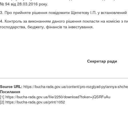
№ 94 від 28.03.2016 року.
3. Про прийняте рішення повідомити Щепетєву І.П. у встановлени
4. Контроль за виконанням даного рішення покласти на комісію з п
господарства, бюджету, фінансів та інвестування.
Секретар 
Source URL:
https://bucha-rada.gov.ua/content/pro-rozglyad-pytannya-shc
Посилання
[1] https://bucha-rada.gov.ua/file/2250/download?token=jQSRFuAu
[2] https://bucha-rada.gov.ua/print/1052