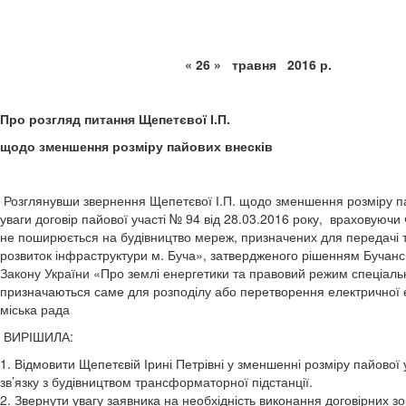
« 26 » травня 2
Про розгляд питання Щепетєвої І.П.
щодо зменшення розміру пайових внесків
Розглянувши звернення Щепетєвої І.П. щодо зменшення розміру пайо
уваги договір пайової участі № 94 від 28.03.2016 року, враховуючи 
не поширюється на будівництво мереж, призначених для передачі та
розвиток інфраструктури м. Буча», затвердженого рішенням Бучанськ
Закону України «Про землі енергетики та правовий режим спеціальни
призначаються саме для розподілу або перетворення електричної е
міська рада
ВИРІШИЛА:
1. Відмовити Щепетєвій Ірині Петрівні у зменшенні розміру пайової 
зв’язку з будівництвом трансформаторної підстанції.
2. Звернути увагу заявника на необхідність виконання договірних з