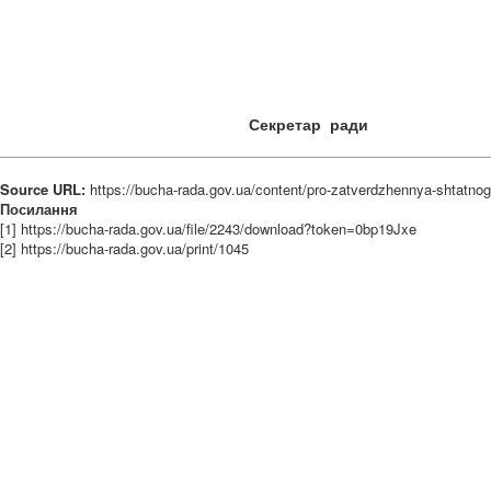
Секретар р
Source URL:
https://bucha-rada.gov.ua/content/pro-zatverdzhennya-shtatn
Посилання
[1] https://bucha-rada.gov.ua/file/2243/download?token=0bp19Jxe
[2] https://bucha-rada.gov.ua/print/1045