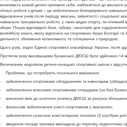
можливість кожній дитині проявити себе, наблизитися до високого 
літньої роботи з дітьми – це забезпечення безперервного навчаль
відновлення учнів після періоду змагань, зайнятості і соціальної з
навчально-тренувальної роботи, у таких видах спорту, як пляжний
збори. Пошук відповідної бази, табору, санаторію для оздоровлення 
волейболу мають змогу відпочити на спортивних базах Болгарії та
діяльності, зближення колективного та спілкування з природою.
Цього року, згідно Єдиної спортивної класифікації України, після 
Протягом року вихованцями Бучанської ДЮСШ було здійснено 14 виїзд
Величезним недоліком дитячо-юнацької спортивної школи є відсутні
Проблеми, що потребують посильного вирішення:
- забезпечення спортивним обладнанням та інвентарем (обладнання
- забезпечення власними спортивними спорудами (на базі Бучан
- внесення змін до штатного розпису ДЮСШ за рахунок збільше
- фінансове забезпечення участі спортсмені
- забезпечення сучасною комп’ютерною технікою (2 ноутбуки для а
- введення посади тренера-викладача до переліку педагогічних прац