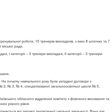
енувальної роботи, 15 тренерів-викладачів, з яких 8 штатних та 7
 міської ради.
, І категорії – 3 тренери-викладачі, ІІ категорії – 3 тренери-
 шахи.
. На початку навчального року були укладені договори з
 2, № 3, № 4, спеціалізованої загальноосвітньої школи № 5,
Київського обласного відділення комітету з фізичного виховання та
нях різного рівня.
зняється від типової дидактичної шкільної діяльності. Вона дає