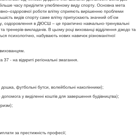
айбільше часу приділити улюбленому виду спорту. Основна мета
ртивно–оздоровчої роботи влітку сприяють вирішенню проблеми
ільшість видів спорту саме влітку припускають значний об’єм
му, оздоровлення в ДЮСШ – це практично навчально-тренувальні
та тренерів-викладачів. В цьому році вихованці відділення дзюдо та
ься психологічно, набувають нових навичок різноманітної
6 вихованцям.
 37 - на відкриті регіональні змагання.
 дошка, футбольні бутси, волейбольні наколінники);
 – допомога у виділенні коштів для завершення будівництва);
оривний туризм);
иплати за престижність професії;