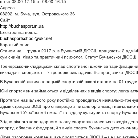
пн-чт 08.00-17.15 пт 08.00-16.15
Адреса
08292, м. Буча, вул. Островського 36
Сайт
http://buchasport.in.ua
Електронна пошта
buchasportschool@ukr.net
Короткий опис
Станом на 1 грудня 2017 р. в Бучанській ДЮСШ працюють: 2 адмініст
сумісників, лікар та практичний психолог. Статут Бучанської ДЮСШ 
Тренерсько-викладацький склад спортивної школи за тарифікаційним с
викладачі, спеціаліст – 7 тренерів-викладачів. Всі працівники ДЮ
В Бучанській дитячо-юнацькій спортивній школі станом на 01 грудня
Юні спортсмени займаються у відділеннях з видів спорту: легка атле
Протягом навчального року постійно проводиться навчально-тренувал
адміністрацією ЗОШ про співпрацю з питань організації навчально-
Бучанської Української гімназії та відділу культури та спорту Бучансь
Згідно річного календарного плану спортивно-масових заходів департ
спорту, обласних федерацій з видів спорту Бучанська дитячо-юнаць
Літня оздоровча компанія, яка проводиться ДЮСШ – це час активного 