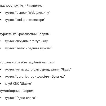
науково-технічний напрям:
• гурток "основи Web-дизайну"
• гурток "юні фотоаматори"
туристсько-краєзнавчий напрям:
• гурток спортивного туризму
• гурток "велосипедний туризм"
соціально-реабілітаційний напрям:
• гурток учнівського самоврядування "Лідер"
• гурток "організатори дозвілля Буча-ча"
• клуб КВК "Шарко"
гуманітарний напрям:
• гурток "Рідне слово"