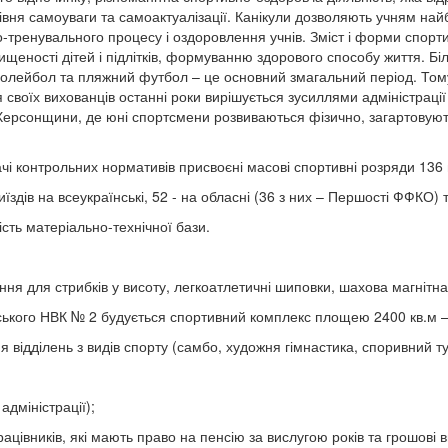
рівня самоуваги та самоактуалізації. Канікули дозволяють учням н
но-тренувального процесу і оздоровлення учнів. Зміст і форми спо
ахищеності дітей і підлітків, формуванню здорового способу життя. Б
 волейбол та пляжний футбол – це основний змагальний період. То
своїх вихованців останні роки вирішується зусиллями адміністрації 
 Херсонщини, де юні спортсмени розвиваються фізично, загартовуют
здачі контрольних нормативів присвоєні масові спортивні розряди 13
ів на всеукраїнські, 52 - на обласні (36 з них – Першості ФФКО) та
сть матеріально-технічної бази.
 для стрибків у висоту, легкоатлетичні шиповки, шахова магнітна
ського НВК № 2 будується спортивний комплекс площею 2400 кв.м
ння відділень з видів спорту (самбо, художня гімнастика, сп
в у змаганнях;
дміністрації);
івників, які мають право на пенсію за вислугою років та грошові в