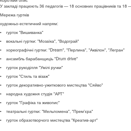
Короткий опис
У закладі працюють 36 педагогів — 18 основних працівників та 18 —
Мережа гуртків
художньо-естетичний напрям:
• гурток "Вишиванка"
• вокальні гуртки: "Мозаїка", "Водограй"
• хореографічні гуртки: "Dream", "Перлина", "Аквілон", "Легран"
• ансамбль барабанщиціь "Drum drive"
• гурток рукоділля "Умілі ручки"
• гурток "Стиль та візаж"
• гурток декоративно-ужиткового мистецтва "Сяйво"
• народна художня студія "АРТ"
• гурток "Графіка та живопис"
• театральні гуртки: "Мельпомена", "Прем'єра"
• гурток образотворчого мистецтва "Креатив-арт"