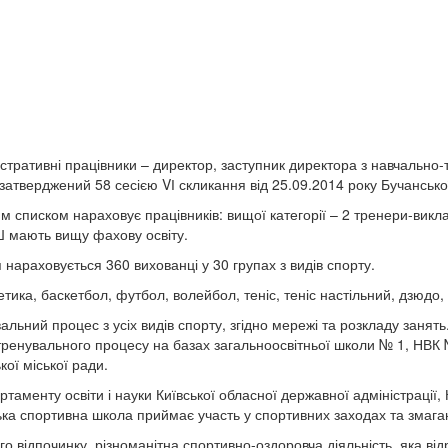
ративні працівники – директор, заступник директора з навчально-тр
затверджений 58 сесією VІ скликання від 25.09.2014 року Бучанської
писком нараховує працівників: вищої категорії – 2 тренери-викладачі
СШ мають вищу фахову освіту.
 нараховується 360 вихованці у 30 групах з видів спорту.
тика, баскетбол, футбол, волейбол, теніс, теніс настільний, дзюдо,
ьний процес з усіх видів спорту, згідно мережі та розкладу занять
тренувального процесу на базах загальноосвітньої школи № 1, НВК №
кої міської ради.
аменту освіти і науки Київської обласної державної адміністрації, 
ка спортивна школа приймає участь у спортивних заходах та змаган
відпочинку, різноманітна спортивно-оздоровча діяльність, яка відрі