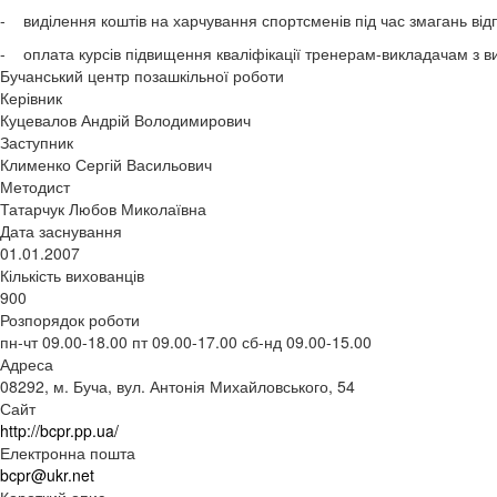
- виділення коштів на харчування спортсменів під час змагань відп
- оплата курсів підвищення кваліфікації тренерам-викладачам з ви
Бучанський центр позашкільної роботи
Керівник
Куцевалов Андрій Володимирович
Заступник
Клименко Сергій Васильович
Методист
Татарчук Любов Миколаївна
Дата заснування
01.01.2007
Кількість вихованців
900
Розпорядок роботи
пн-чт 09.00-18.00 пт 09.00-17.00 сб-нд 09.00-15.00
Адреса
08292, м. Буча, вул. Антонія Михайловського, 54
Сайт
http://bcpr.pp.ua/
Електронна пошта
bcpr@ukr.net