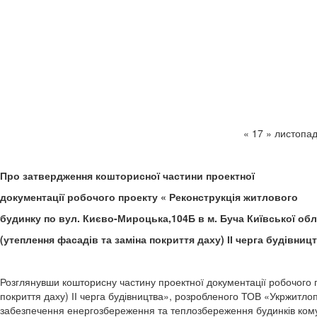
« 17 
Про затвердження кошторисної частини проектної
документації робочого проекту « Реконструкція житлового
будинку по вул. Києво-Мироцька,104Б в м. Буча Київської обл
(утеплення фасадів та заміна покриття даху) ІІ черга будівниц
Розглянувши кошторисну частину проектної документації робочого п
покриття даху) ІІ черга будівництва», розробленого ТОВ «Укржитло
забезпечення енергозбереження та теплозбереження будинків комун