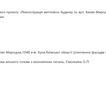
го проекту «Реконструкція житлового будинку по вул. Києво-Мироць
ми:
єво-Мироцька,104Б в м. Буча Київської області (утеплення фасадів т
ка міського голови з економічних питань, Смолькіна О.П.