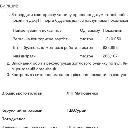
ВИРІШИВ:
Затвердити кошторисну частину проектної документації робочо
покриття даху) ІІ черга будівництва», з наступними показника
Найменування показників
Од. виміру
Показники
Загальна кошторисна вартість
тис.грн
1 210,050
В т.ч. будівельно-монтажні роботи
тис.грн
923,883
інші витрати
тис.грн
286,167
Виконання робіт з реконструкції житлового будинку по вул. Ки
ліцензованій організації.
Контроль за виконанням даного рішення покласти на заступни
В.о.міського голови
Л.П.Матюшенко
Керуючий справами
Г.В.Сурай
Погоджено:
Завідувач юридичнм відділом
І.В.Недашківська