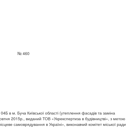
 № 460
4Б в м. Буча Київської області (утеплення фасадів та заміна
овтня 2015р., виданий ТОВ «Укрекспертиза в будівництві», з метою
сцеве самоврядування в Україні», виконавчий комітет міської ради