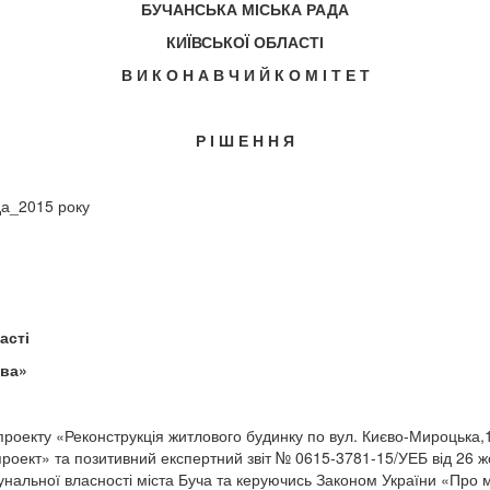
БУЧАНСЬКА МІСЬКА РАДА
КИЇВСЬКОЇ ОБЛАСТІ
В И К О Н А В Ч И Й К О М І Т Е Т
Р І Ш Е Н Н Я
» листопада_2015 року
асті
тва»
роекту «Реконструкція житлового будинку по вул. Києво-Мироцька,10
проект» та позитивний експертний звіт № 0615-3781-15/УЕБ від 26 ж
альної власності міста Буча та керуючись Законом України «Про мі