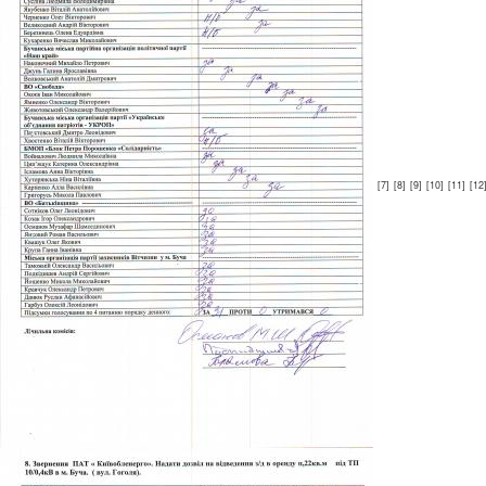
[7]
[8]
[9]
[10]
[11]
[12