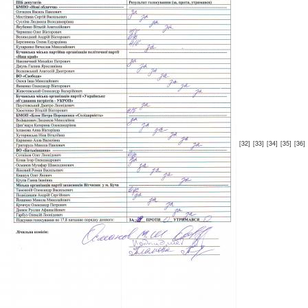
[32]
[33]
[34]
[35]
[36]