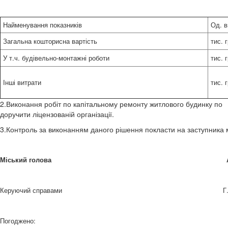
Найменування показників
Од. в
Загальна кошторисна вартість
тис. г
У т.ч. будівельно-монтажні роботи
тис. г
Інші витрати
тис. г
2.Виконання робіт по капітальному ремонту житлового будинку
доручити ліцензованій організації.
3.Контроль за виконанням даного рішення покласти на заступника м
Міський голова
Керуючий справами
Г
Погоджено: