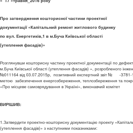
« 17 »травня_2016 року 
Про затвердження кошторисної частини проектної
документації «Капітальний ремонт житлового будинку
по вул. Енергетиків,1 в м.Буча Київської області
(утеплення фасадів)»
Розглянувши кошторисну частину проектної документації по дефектн
м.Буча Київської області (утеплення фасадів) », розробленого інж
№011164 від 03.07.2015р, позитивний експертний звіт № -3781-16/
метою забезпечення енергозбереження, теплозбереження та покращ
«Про місцеве самоврядування в Україні», виконавчий комітет
ВИРІШИВ:
1.Затвердити проектно-кошторисну документацію проекту «Капітальн
(утеплення фасадів)» з наступними показниками: