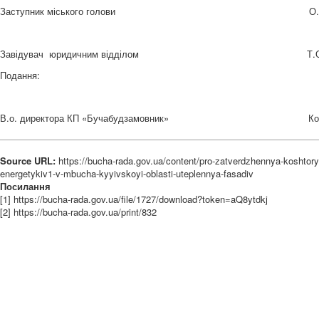
Заступник міського голови
О.
Завідувач юридичним відділом
Т.
Подання:
В.о. директора КП «Бучабудзамовник»
Ко
Source URL:
https://bucha-rada.gov.ua/content/pro-zatverdzhennya-koshtor
energetykiv1-v-mbucha-kyyivskoyi-oblasti-uteplennya-fasadiv
Посилання
[1] https://bucha-rada.gov.ua/file/1727/download?token=aQ8ytdkj
[2] https://bucha-rada.gov.ua/print/832