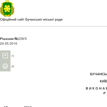
Офіційний сайт Бучанської міської ради
Рішення №
239/5
24.05.2016
[1]
[2]
БУЧАНС
КИЇ
В И К О Н А
Р