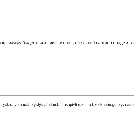
влі, розміру бюджетного призначення, очікуваної вартості предмета
ta-yakisnyh-harakterystyk-predmeta-zakupivli-rozmiru-byudzhetnogo-pryznach