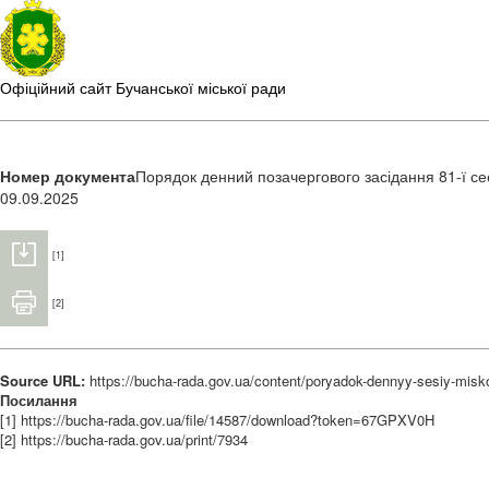
Офіційний сайт Бучанської міської ради
Номер документа
Порядок денний позачергового засідання 81-ї сесі
09.09.2025
[1]
[2]
Source URL:
https://bucha-rada.gov.ua/content/poryadok-dennyy-sesiy-misko
Посилання
[1] https://bucha-rada.gov.ua/file/14587/download?token=67GPXV0H
[2] https://bucha-rada.gov.ua/print/7934