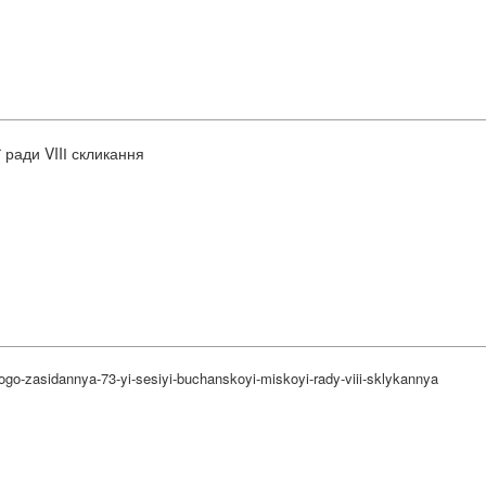
 ради VIIІ скликання
go-zasidannya-73-yi-sesiyi-buchanskoyi-miskoyi-rady-viii-sklykannya