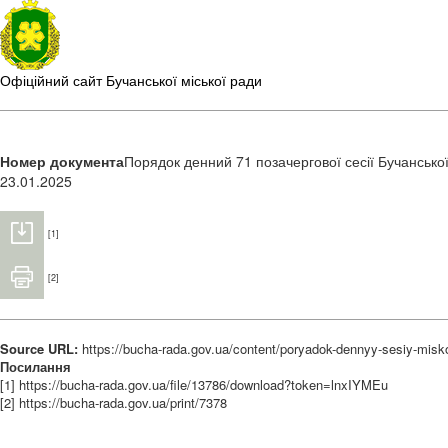
Офіційний сайт Бучанської міської ради
Номер документа
Порядок денний 71 позачергової сесії Бучанської
23.01.2025
[1]
[2]
Source URL:
https://bucha-rada.gov.ua/content/poryadok-dennyy-sesiy-misko
Посилання
[1] https://bucha-rada.gov.ua/file/13786/download?token=lnxIYMEu
[2] https://bucha-rada.gov.ua/print/7378