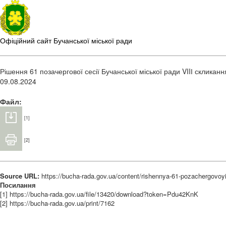
Офіційний сайт Бучанської міської ради
Рішення 61 позачергової сесії Бучанської міської ради VIIІ скликан
09.08.2024
Файл:
[1]
[2]
Source URL:
https://bucha-rada.gov.ua/content/rishennya-61-pozachergovoyi
Посилання
[1] https://bucha-rada.gov.ua/file/13420/download?token=Pdu42KnK
[2] https://bucha-rada.gov.ua/print/7162