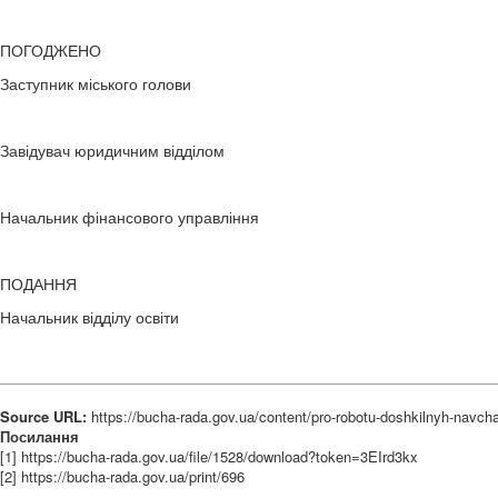
ПОГОДЖЕНО
Заступник міського голови Л.
Завідувач юридичним відділом Т.О.Ш
Начальник фінансового управління Т.А
ПОДАННЯ
Начальник відділу освіти О.І. 
Source URL:
https://bucha-rada.gov.ua/content/pro-robotu-doshkilnyh-navchal
Посилання
[1] https://bucha-rada.gov.ua/file/1528/download?token=3EIrd3kx
[2] https://bucha-rada.gov.ua/print/696