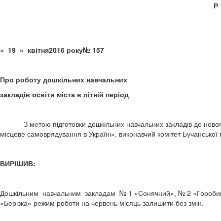
Р
« 19 » квітня2016 року№ 157
Про роботу дошкільних навчальних
закладів освіти міста в літній період
З метою підготовки дошкільних навчальних закладів до нового 
місцеве самоврядування в Україні», виконавчий комітет Бучанської 
ВИРІШИВ:
Дошкільним навчальним закладам № 1 «Сонячний», № 2 «Горобинк
«Берізка» режим роботи на червень місяць залишити без змін.