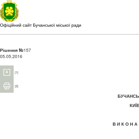
Офіційний сайт Бучанської міської ради
Рішення №
157
05.05.2016
[1]
[2]
БУЧАНС
КИЇ
В И К О Н А