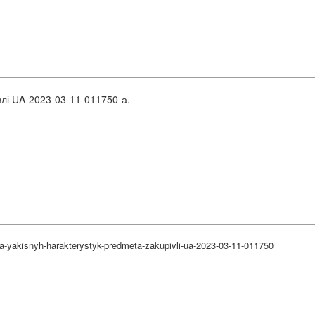
влі UA-2023-03-11-011750-а.
ta-yakisnyh-harakterystyk-predmeta-zakupivli-ua-2023-03-11-011750