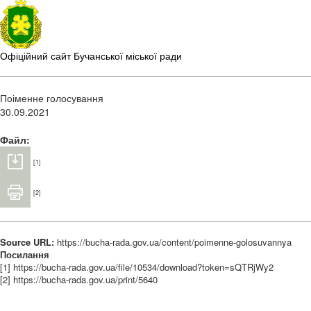
Офіційний сайт Бучанської міської ради
Поіменне голосування
30.09.2021
Файл:
[1]
[2]
Source URL:
https://bucha-rada.gov.ua/content/poimenne-golosuvannya
Посилання
[1] https://bucha-rada.gov.ua/file/10534/download?token=sQTRjWy2
[2] https://bucha-rada.gov.ua/print/5640