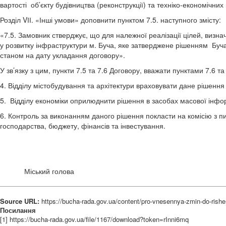
вартості об’єкту будівництва (реконструкції) та техніко-економічних 
Розділ VІІ. «Інші умови» доповнити пунктом 7.5. наступного змісту:
«7.5. Замовник стверджує, що для належної реалізації цілей, визн
у розвитку інфраструктури м. Буча, яке затверджене рішенням Бучан
станом на дату укладання договору».
У зв’язку з цим, пункти 7.5 та 7.6 Договору, вважати пунктами 7.6 та 
4. Відділу містобудування та архітектури враховувати дане рішення
5. Відділу економіки оприлюднити рішення в засобах масової інфор
6. Контроль за виконанням даного рішення покласти на комісію з п
господарства, бюджету, фінансів та інвестування.
Міський голова А.П. 
Source URL:
https://bucha-rada.gov.ua/content/pro-vnesennya-zmin-do-rish
Посилання
[1] https://bucha-rada.gov.ua/file/1167/download?token=rInni6mq