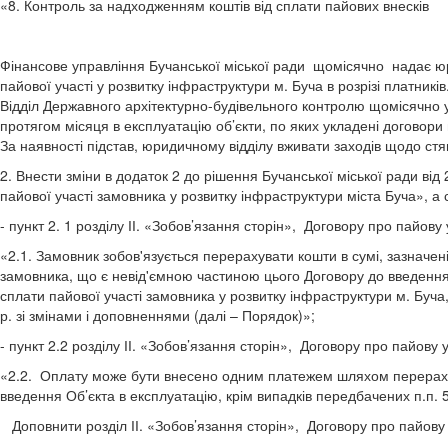
«8. Контроль за надходженням коштів від сплати пайових внесків
Фінансове управління Бучанської міської ради щомісячно надає ю
пайової участі у розвитку інфраструктури м. Буча в розрізі платників
Відділ Державного архітектурно-будівельного контролю щомісячно 
протягом місяця в експлуатацію об’єкти, по яких укладені договори
За наявності підстав, юридичному відділу вживати заходів щодо стя
2. Внести зміни в додаток 2 до рішення Бучанської міської рад
пайової участі замовника у розвитку інфраструктури міста Буча», а 
- пункт 2. 1 розділу ІІ. «Зобов’язання сторін», Договору про пайову
«2.1. Замовник зобов'язується перерахувати кошти в сумі, зазначеній
замовника, що є невід'ємною частиною цього Договору до введення об
сплати пайової участі замовника у розвитку інфраструктури м. Буч
р. зі змінами і доповненнями (далі – Порядок)»;
- пункт 2.2 розділу ІІ. «Зобов’язання сторін», Договору про пайову 
«2.2. Оплату може бути внесено одним платежем шляхом перерахув
введення Об’єкта в експлуатацію, крім випадків передбачених п.п. 5
Доповнити розділ ІІ. «Зобов’язання сторін», Договору про пайову у