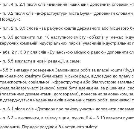
- п.п. 4 п. 2.1 після слів «вчинення інших дій» доповнити словам
- п. 3.2 після слів «інфраструктури міста Буча» доповнити словами 
Порядку»;
- п.п. 2 п. 3.3 слова «за рахунок коштів державного або місцевого 
- п. 3.3 доповнити п.п. 10 наступного змісту «об’єктів у межах ін
керуючих компаній індустріальних парків, учасників індустріальних п
- абз. 2 п. 3.3 після слів «Бучанською міською радою» доповнити сл
- п. 5.5 викласти в новій редакції, а саме:
«5.5 У випадку проведення Замовником робіт за власні кошти (буді
виконавчого комітету Бучанської міської ради, відповідно до плану с
транспортної, соціальної інфраструктури або благоустрою загальном
сума пайової участі (внеску) може бути зменшена, за рішенням сес
(платіжними документами, договорами), понесених замовником, за у
підтверджується наданням актів виконаних таких робіт, виконавчої т
- п. 6.1 після слів «Договору про пайову участь» доповнити словами
- п. 6.3 – виключити, в зв’язку з цим, пункти 6.4 – 6.10 вважати пунк
доповнити Порядок розділом 8 наступного змісту: