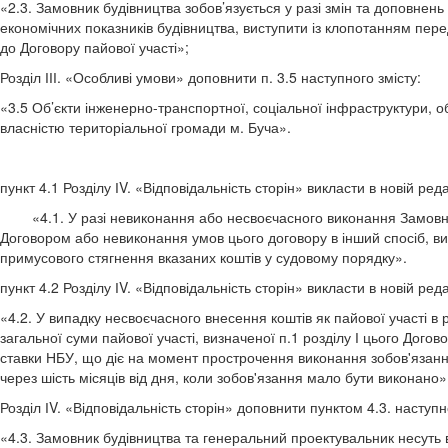
«2.3. Замовник будівництва зобов’язується у разі змін та доповнень
економічних показників будівництва, виступити із клопотанням пере
до Договору пайової участі»;
Розділ ІІІ. «Особливі умови» доповнити п. 3.5 наступного змісту:
«3.5 Об’єкти інженерно-транспортної, соціальної інфраструктури, об
власністю територіальної громади м. Буча».
пункт 4.1 Розділу ІV. «Відповідальність сторін» викласти в новій реда
«4.1. У разі невиконання або несвоєчасного виконання Замовник
Договором або невиконання умов цього договору в інший спосіб, ви
примусового стягнення вказаних коштів у судовому порядку».
пункт 4.2 Розділу ІV. «Відповідальність сторін» викласти в новій реда
«4.2. У випадку несвоєчасного внесення коштів як пайової участі в 
загальної суми пайової участі, визначеної п.1 розділу І цього Дого
ставки НБУ, що діє на момент прострочення виконання зобов'язанн
через шість місяців від дня, коли зобов'язання мало бути виконано»
Розділ ІV. «Відповідальність сторін» доповнити пунктом 4.3. наступн
«4.3. Замовник будівництва та генеральний проектувальник несуть в