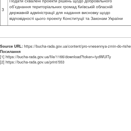
Подати схвалені проекти рішень щодо добровільного
об’єднання територіальних громад Київській обласній
3
державній адміністрації для надання висновку щодо
відповідності цього проекту Конституції та Законам України
Source URL:
https://bucha-rada.gov.ua/content/pro-vnesennya-zmin-do-rish
Посилання
[1] https://bucha-rada.gov.ua/file/1166/download?token=tydWUlTy
[2] https://bucha-rada.gov.ua/print/553