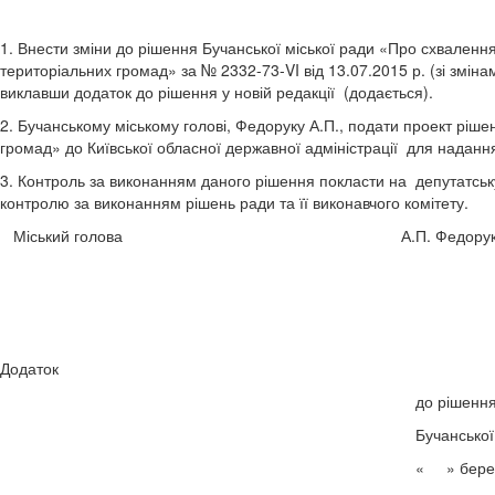
1. Внести зміни до рішення Бучанської міської ради «Про схваленн
територіальних громад» за № 2332-73-VI від 13.07.2015 р. (зі змінам
виклавши додаток до рішення у новій редакції (додається).
2. Бучанському міському голові, Федоруку А.П., подати проект ріш
громад» до Київської обласної державної адміністрації для надання
3. Контроль за виконанням даного рішення покласти на депутатську
контролю за виконанням рішень ради та її виконавчого комітету.
Міський голова А.П. Федору
Додаток
до рішення № _____
Бучанської міської 
« » березня 2016 