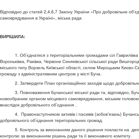
Відповідно до статей 2,4,6,7 Закону України «Про добровільне об’
самоврядування в Україні», міська рада
ВИРІШИЛА:
1. Об’єднатися з територіальними громадами сіл Гаврилівка та 
Вороньківка, Раківка, Червоне Синяківської сільської ради Вишгор
міського типу Ворзель Київської області, селом Мироцьким Києво-С
громаду з адміністративним центром у місті Буча.
2. Затвердити План організаційних заходів щодо добровільного
3. Повноваження Бучанської міської ради та, відповідно, Бучан
новообраним органом місцевого самоврядування, міським голов
внаслідок добровільного об’єднання .
4. Правонаступником активів і пасивів (зобов’язань) Бучанської
добровільного об’єднання територіальних громад.
5. Контроль за виконанням даного рішення покласти на депутатс
контролю за виконанням рішень ради та її виконавчого комітету.