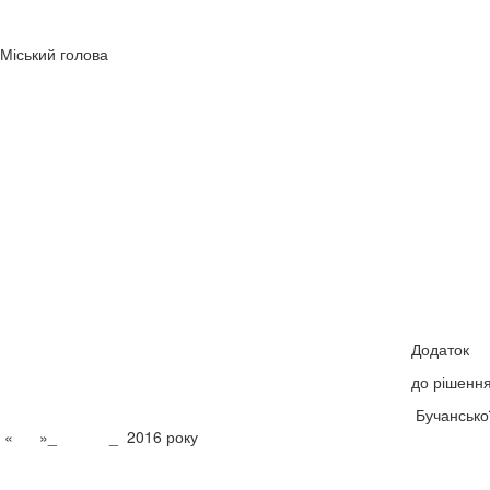
Міський голова А.П
Додаток
до рішення № ____
Бучанської
« »_ _ 2016 року