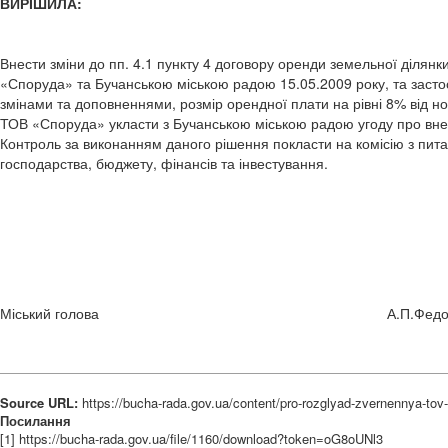
ВИРІШИЛА:
Внести зміни до пп. 4.1 пункту 4 договору оренди земельної ділянк
«Споруда» та Бучанською міською радою 15.05.2009 року, та застосу
змінами та доповненнями, розмір орендної плати на рівні 8% від но
ТОВ «Споруда» укласти з Бучанською міською радою угоду про внес
Контроль за виконанням даного рішення покласти на комісію з пит
господарства, бюджету, фінансів та інвестування.
Міський голова А.П.Федор
Source URL:
https://bucha-rada.gov.ua/content/pro-rozglyad-zvernennya-tov
Посилання
[1] https://bucha-rada.gov.ua/file/1160/download?token=oG8oUNl3