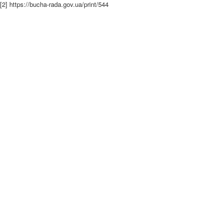
[2] https://bucha-rada.gov.ua/print/544