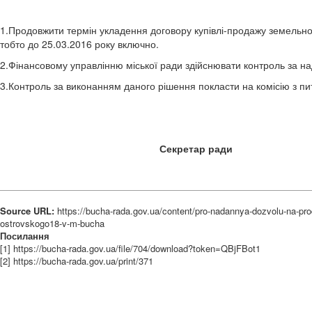
1.Продовжити термін укладення договору купівлі-продажу земельної 
тобто до 25.03.2016 року включно.
2.Фінансовому управлінню міської ради здійснювати контроль за на
3.Контроль за виконанням даного рішення покласти на комісію з пи
Секретар р
Source URL:
https://bucha-rada.gov.ua/content/pro-nadannya-dozvolu-na-pr
ostrovskogo18-v-m-bucha
Посилання
[1] https://bucha-rada.gov.ua/file/704/download?token=QBjFBot1
[2] https://bucha-rada.gov.ua/print/371