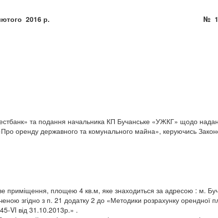
5 » лютого 2016 р. № 168 - 7 
естбанк» та подання начальника КП Бучанське «УЖКГ» щодо наданн
 «Про оренду державного та комунального майна», керуючись Закон
е приміщення, площею 4 кв.м, яке знаходиться за адресою : м. Буч
еною згідно з п. 21 додатку 2 до «Методики розрахунку орендної 
5-VI від 31.10.2013р.» .