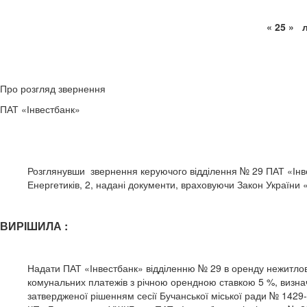
« 2
Про розгляд звернення
ПАТ «Інвестбанк»
Розглянувши звернення керуючого відділення № 29 ПАТ «Інв
Енергетиків, 2, надані документи, враховуючи Закон України
ВИРІШИЛА :
Надати ПАТ «Інвестбанк» відділенню № 29 в оренду нежитлов
комунальних платежів з річною орендною ставкою 5 %, визнач
затвердженої рішенням сесії Бучанської міської ради № 1429-4