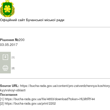
Офіційний сайт Бучанської міської ради
Рішення №
200
03.05.2017
[1]
[2]
Source URL:
https://bucha-rada.gov.ua/content/pro-zatverdzhennya-koshtor
kyyivskoyi-oblasti
Посилання
[1] https://bucha-rada.gov.ua/file/4653/download?token=HLMtRY44
[2] https://bucha-rada.gov.ua/print/2202