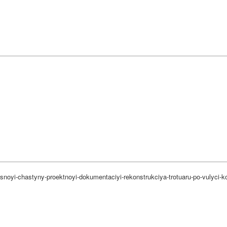
ysnoyi-chastyny-proektnoyi-dokumentaciyi-rekonstrukciya-trotuaru-po-vulyci