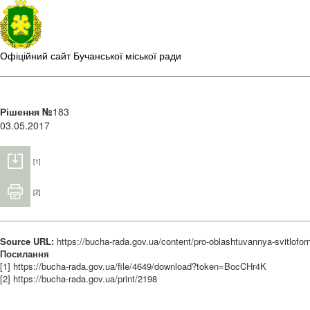
Офіційний сайт Бучанської міської ради
Рішення №
183
03.05.2017
[1]
[2]
Source URL:
https://bucha-rada.gov.ua/content/pro-oblashtuvannya-svitlofor
Посилання
[1] https://bucha-rada.gov.ua/file/4649/download?token=BocCHr4K
[2] https://bucha-rada.gov.ua/print/2198