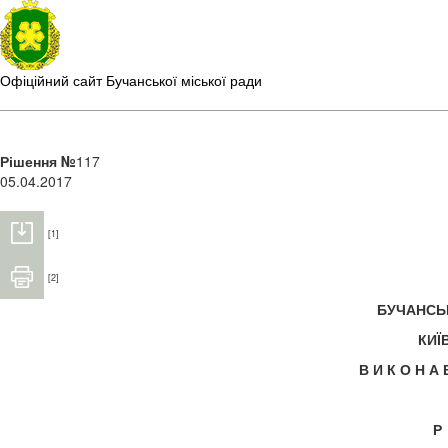
Офіційний сайт Бучанської міської ради
Рішення №
117
05.04.2017
[1]
[2]
БУЧАНС
КИЇ
В И К О Н А
Р