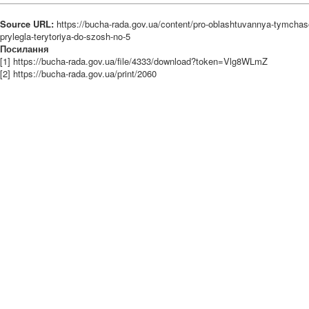
Source URL:
https://bucha-rada.gov.ua/content/pro-oblashtuvannya-tymchaso
prylegla-terytoriya-do-szosh-no-5
Посилання
[1] https://bucha-rada.gov.ua/file/4333/download?token=Vlg8WLmZ
[2] https://bucha-rada.gov.ua/print/2060