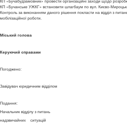
КП «Бучабудзамовник» провести організаційні заходи щодо розробк
КП «Бучанське УЖКГ» встановити шлагбаум по вул. Києво-Мироцьк
Контроль за виконанням даного рішення покласти на відділ з питан
мобілізаційної роботи.
Міський голова А.П.Ф
Керуючий справами О.М.М
Погоджено:
Завідувач юридичним відділом Т.О.
Подання
Начальник відділу з питань
надзвичайних ситуацій С.М.