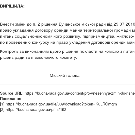
ВИРІШИЛА:
Внести зміни до п. 2 рішення Бучанської міської ради від 29.07.2
право укладання договору оренди майна територіальної громади м. Б
питань соціально-економічного розвитку, підприємництва, житлово
по проведенню конкурсу на право укладення договорів оренди май
Контроль за виконанням цього рішення покласти на комісію з питан
рішень ради та її виконавчого комітету.
Міський гол
Source URL:
https://bucha-rada.gov.ua/content/pro-vnesennya-zmin-do-rish
Посилання
[1] https://bucha-rada.gov.ua/file/309/download?token=K0LROmqm
[2] https://bucha-rada.gov.ua/print/192