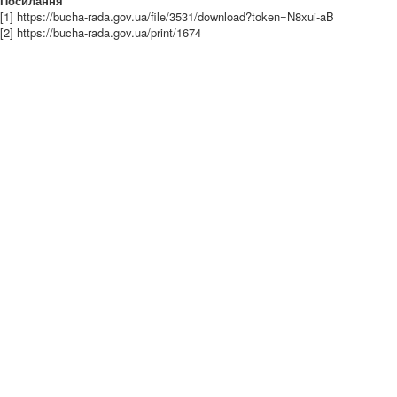
Посилання
[1] https://bucha-rada.gov.ua/file/3531/download?token=N8xui-aB
[2] https://bucha-rada.gov.ua/print/1674