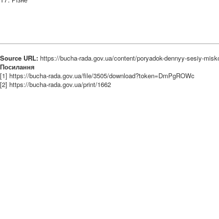
Source URL:
https://bucha-rada.gov.ua/content/poryadok-dennyy-sesiy-misko
Посилання
[1] https://bucha-rada.gov.ua/file/3505/download?token=DmPgROWc
[2] https://bucha-rada.gov.ua/print/1662