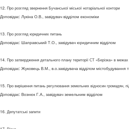
12.
Про розгляд звернення Бучанської міської нотаріальної контори
Доповідає: Лукіна О.В., завідувач відділом економіки
13.
Про розгляд юридичних питань
Доповідає: Шаправський Т.О., завідувач юридичним відділом
14.
Про затвердження детального плану території СТ «Берізка» в межах
Доповідає: Жуковець В.М., в.о.завідувача відділом містобудування т
15.
Про вирішення питань регулювання земельних відносин громадян, під
Доповідає: Вознюк Г.А., завідувач земельним відділом
16.
Депутатські запити
17.
Різне