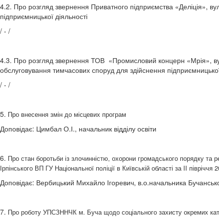
4.2. Про розгляд звернення Приватного підприємства «Деліція», ву
підприємницької діяльності
/ - /
4.3. Про розгляд звернення ТОВ «Промисловий концерн «Мрія», вул.
обслуговування тимчасових споруд для здійснення підприємницької 
/ - /
5.
Про внесення змін до місцевих програм
Доповідає: Цимбал О.І., начальник відділу освіти
6.
Про стан боротьби із злочинністю, охорони громадського порядку та ре
Ірпінського ВП ГУ Національної поліції в Київській області за ІІ півріччя 
Доповідає: Вербицький Михайло Ігоревич, в.о.начальника Бучанського
7.
Про роботу УПСЗННЧК м. Буча щодо соціального захисту окремих катег