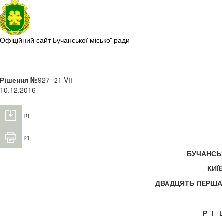
Офіційний сайт Бучанської міської ради
Рішення №
927 -21-VІІ
10.12.2016
[1]
[2]
БУЧАНС
КИЇ
ДВАДЦЯТЬ ПЕРША
Р І