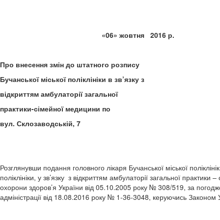
«06» жовтня 20
Про внесення змін до штатного розпису
Бучанської міської поліклініки в зв’язку з
відкриттям амбулаторії загальної
практики-сімейної медицини по
вул. Склозаводській, 7
Розглянувши подання головного лікаря Бучанської міської полікліні
поліклініки, у зв’язку з відкриттям амбулаторії загальної практики –
охорони здоров’я України від 05.10.2005 року № 308/519, за погод
адміністрації від 18.08.2016 року № 1-36-3048, керуючись Законом 