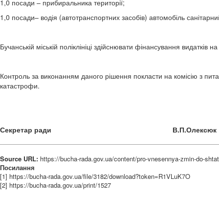
1,0 посади – прибиральника території;
1,0 посади– водія (автотранспортних засобів) автомобіль санітарни
Бучанській міській поліклініці здійснювати фінансування видатків н
Контроль за виконанням даного рішення покласти на комісію з пита
катастрофи.
Секретар ради В.П.Олексю
Source URL:
https://bucha-rada.gov.ua/content/pro-vnesennya-zmin-do-shtat
Посилання
[1] https://bucha-rada.gov.ua/file/3182/download?token=R1VLuK7O
[2] https://bucha-rada.gov.ua/print/1527