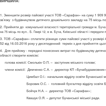
ВИРІШИЛА:
1. Зменшити розмір пайової участі ТОВ «Сарафан» на суму 1 909 943 
зв’язку з будівництвом дитячого дошкільного закладу на 75 місць по в
2. Прийняти до
комунальної власності територіальної громади м. Буча 
на 75 місць по вул.. Б. Гмирі 12, в м. Буча, Київської області і передати
3. ТОВ «Сарафан» сплатити різницю суми пайової участі у розмірі 
52 від 16.03.2016 року у десятиденний термін з дня прийняття цьо
4. Для прийому - передачі понесених витрат по будівництву дитячого
області створити комісію:
голова комісії: Смолькін О.П. – заступник міського голови;
члени комісії: Демченко С.А. – директор КП «Бучабудзамовник»
Цимбал О.І.- начальник відділу освіти Бучанської місь
Боровик О.С. - головний бухгалтер відділу освіти Бучан
Бойчук Н.А. – директор ТОВ «Сарафан»;
Квашук О.Я. – депутат Бучанської міської ради.