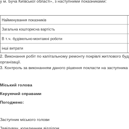
у м. Буча Київської області», з наступними показниками:
Найменування показників
Загальна кошторисна вартість
В т.ч. будівельно-монтажні роботи
інші витрати
2. Виконання робіт по капітальному ремонту покрівлі житлового буд
організації.
3. Контроль за виконанням даного рішення покласти на заступника 
Міський голова А.П. 
Керуючий справами Г.В
Погоджено:
Заступник міського голови О.П
Завідувач юридичним відділом Т.О