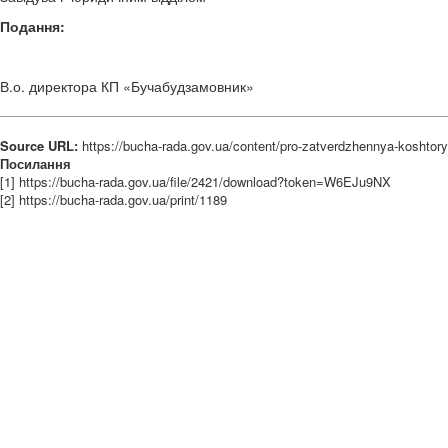
Подання:
В.о. директора КП «Бучабудзамовник» 
Source URL:
https://bucha-rada.gov.ua/content/pro-zatverdzhennya-koshtor
Посилання
[1] https://bucha-rada.gov.ua/file/2421/download?token=W6EJu9NX
[2] https://bucha-rada.gov.ua/print/1189