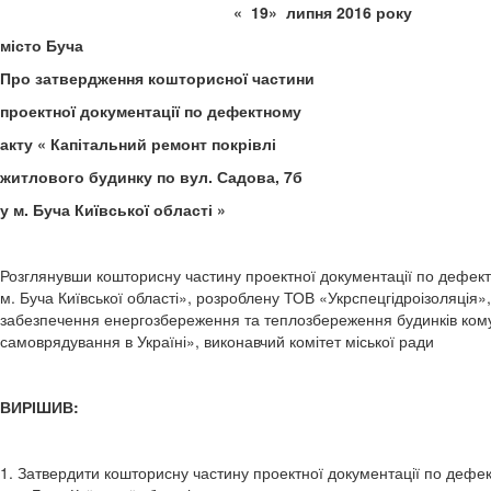
« 19» липня 
місто Буча
Про затвердження кошторисної частини
проектної документації по дефектному
акту « Капітальний ремонт покрівлі
житлового будинку по вул. Садова, 7б
у м. Буча Київської області »
Розглянувши кошторисну частину проектної документації по дефектн
м. Буча Київської області», розроблену ТОВ «Укрспецгідроізоляція»
забезпечення енергозбереження та теплозбереження будинків кому
самоврядування в Україні», виконавчий комітет міської ради
ВИРІШИВ:
1. Затвердити кошторисну частину проектної документації по дефек