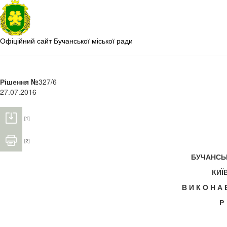
Офіційний сайт Бучанської міської ради
Рішення №
327/6
27.07.2016
[1]
[2]
БУЧАНС
КИЇ
В И К О Н А
Р