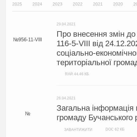
2025
2024
2023
2022
2021
2020
2
29.04.2021
Про внесення змін до
956-11-VIII
116-5-VIII від 24.12.
соціально-економічног
територіальної громад
RAR
44.46 КБ
26.04.2021
Загальна інформація 
громаду Бучанського 
DOC
62 КБ
ЗАВАНТИЖИТИ