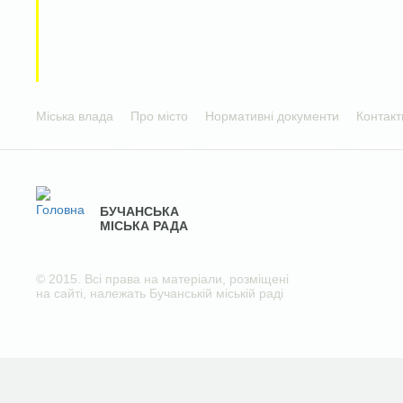
Міська влада
Про місто
Нормативні документи
Контакт
БУЧАНСЬКА
МІСЬКА РАДА
© 2015. Всі права на матеріали, розміщені
на сайті, належать Бучанській міській раді