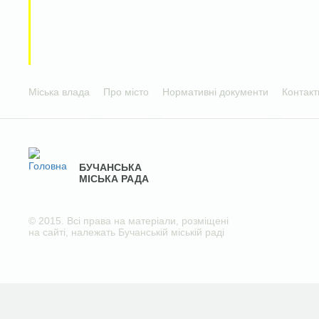
Міська влада
Про місто
Нормативні документи
Контакт
БУЧАНСЬКА
МІСЬКА РАДА
© 2015. Всі права на матеріали, розміщені
на сайті, належать Бучанській міській раді