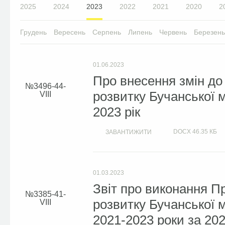
2025
2024
2023
2022
2021
2020
2
Грудень
Вересень
Серпень
Липень
Червень
Березень
01.06.2023
Про внесення змін до
3496-44-
розвитку Бучанської м
VIІІ
2023 рік
DOCX
46.35 КБ
ЗАВАНТИЖИТИ
01.03.2023
Звіт про виконання П
3385-41-
розвитку Бучанської м
VIII
2021-2023 роки за 202