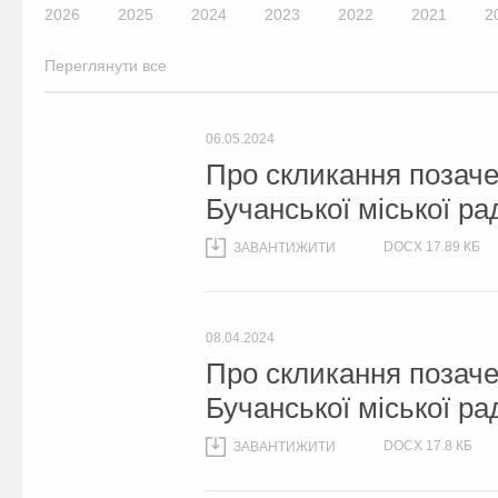
2026
2025
2024
2023
2022
2021
2
Переглянути все
06.05.2024
Про скликання позачер
Бучанської міської ра
DOCX
17.89 КБ
ЗАВАНТИЖИТИ
08.04.2024
Про скликання позачер
Бучанської міської ра
DOCX
17.8 КБ
ЗАВАНТИЖИТИ