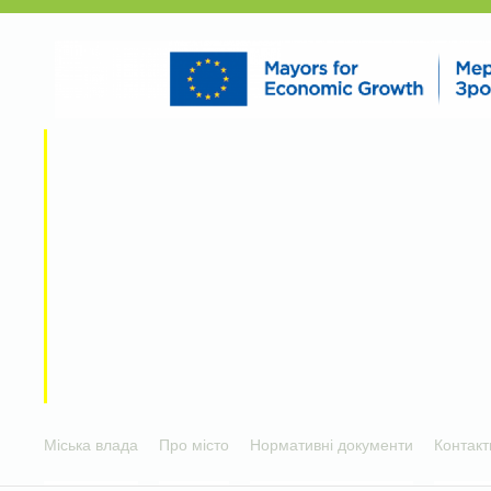
Міська влада
Про місто
Нормативні документи
Контакт