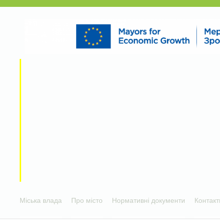
Міська влада
Про місто
Нормативні документи
Контакт