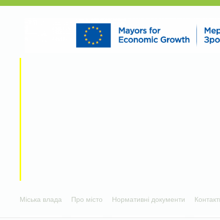
Міська влада
Про місто
Нормативні документи
Контакт