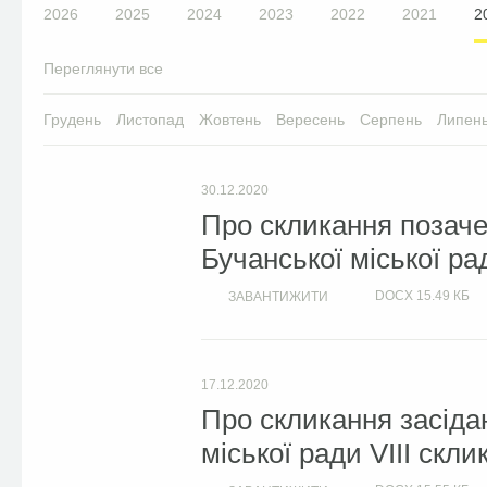
2026
2025
2024
2023
2022
2021
2
Переглянути все
Грудень
Листопад
Жовтень
Вересень
Серпень
Липен
30.12.2020
Про скликання позачер
Бучанської міської ра
DOCX
15.49 КБ
ЗАВАНТИЖИТИ
17.12.2020
Про скликання засідан
міської ради VIIІ скли