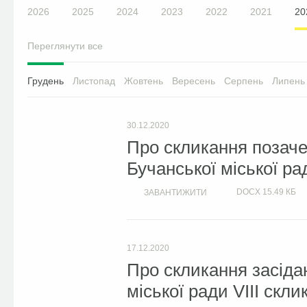
2026
2025
2024
2023
2022
2021
20
Переглянути все
Грудень
Листопад
Жовтень
Вересень
Серпень
Липень
30.12.2020
Про скликання позачер
Бучанської міської ра
DOCX
15.49 КБ
ЗАВАНТИЖИТИ
17.12.2020
Про скликання засідан
міської ради VIIІ скли