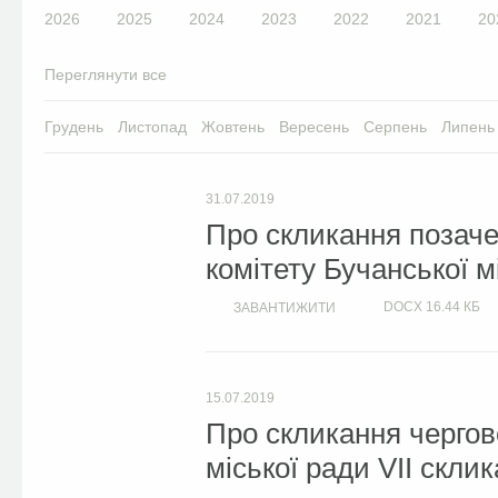
2026
2025
2024
2023
2022
2021
20
Переглянути все
Грудень
Листопад
Жовтень
Вересень
Серпень
Липень
31.07.2019
Про скликання позаче
комітету Бучанської м
DOCX
16.44 КБ
ЗАВАНТИЖИТИ
15.07.2019
Про скликання чергово
міської ради VII скли