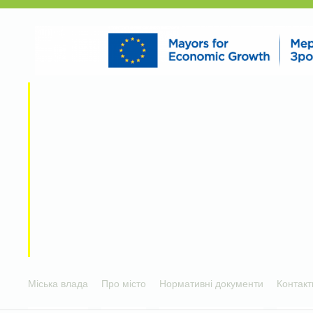
Міська влада
Про місто
Нормативні документи
Контакт