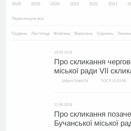
2026
2025
2024
2023
2022
2021
2
Переглянути все
Грудень
Листопад
Жовтень
Вересень
Серпень
Липен
19.06.2019
Про скликання чергово
міської ради VII скли
DOCX
15.63 КБ
ЗАВАНТИЖИТИ
12.06.2019
Про скликання позачер
Бучанської міської ра