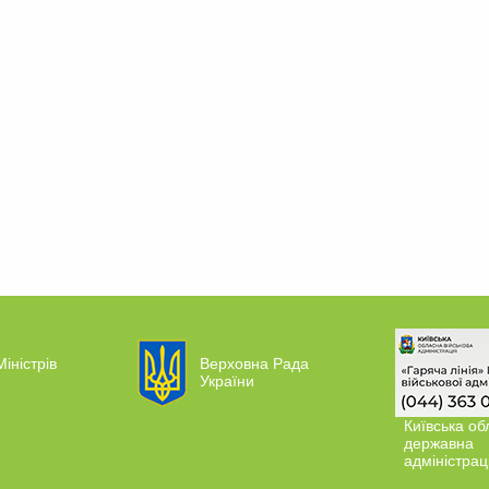
Міністрів
Верховна Рада
України
Київська об
державна
адміністрац