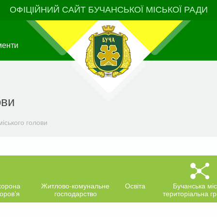
ОФІЦІЙНИЙ САЙТ БУЧАНСЬКОЇ МІСЬКОЇ РАДИ
менти
ови
іського голови
хорона
Житлово-комунальне
Освіта
Бучанська міс
оров’я
господарство
територіальна г