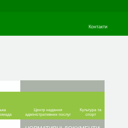
Контакти
ька
Центр надання
Культура та
ромада
адміністративних послуг
спорт