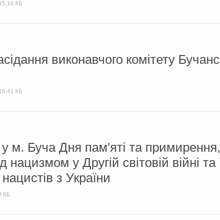
15.16 КБ
асідання виконавчого комітету Бучанс
16.41 КБ
у м. Буча Дня пам'яті та примирення
 нацизмом у Другій світовій війні та 
 нацистів з України
0 КБ