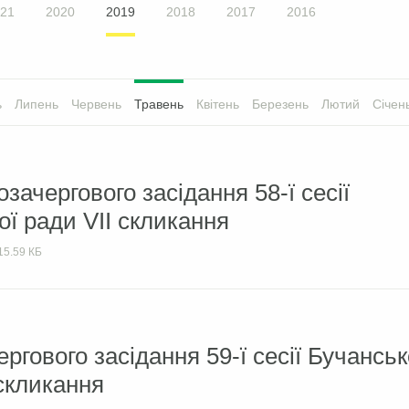
21
2020
2019
2018
2017
2016
ь
Липень
Червень
Травень
Квітень
Березень
Лютий
Січен
зачергового засідання 58-ї сесії
ої ради VII скликання
15.59 КБ
ргового засідання 59-ї сесії Бучанськ
 скликання