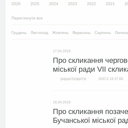
2026
2025
2024
2023
2022
2021
2
Переглянути все
Грудень
Листопад
Жовтень
Вересень
Серпень
Липен
17.04.2019
Про скликання чергово
міської ради VII скли
DOCX
18.37 КБ
ЗАВАНТИЖИТИ
16.04.2019
Про скликання позачер
Бучанської міської ра