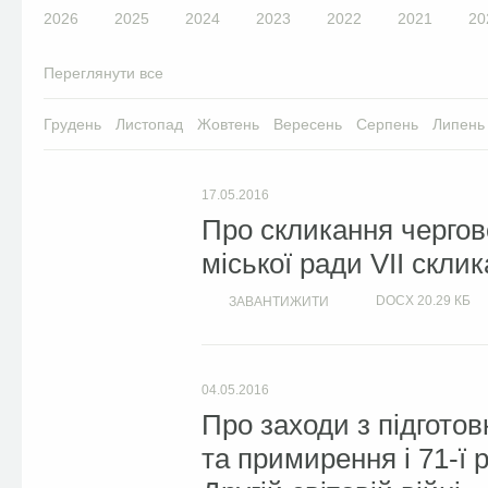
2026
2025
2024
2023
2022
2021
20
Переглянути все
Грудень
Листопад
Жовтень
Вересень
Серпень
Липень
17.05.2016
Про скликання чергово
міської ради VII скли
DOCX
20.29 КБ
ЗАВАНТИЖИТИ
04.05.2016
Про заходи з підготов
та примирення і 71-ї 