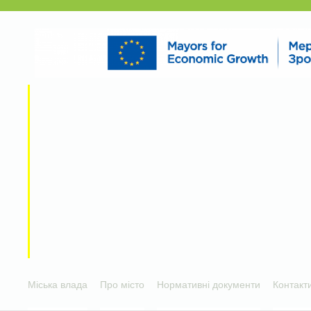
Міська влада
Про місто
Нормативні документи
Контакт