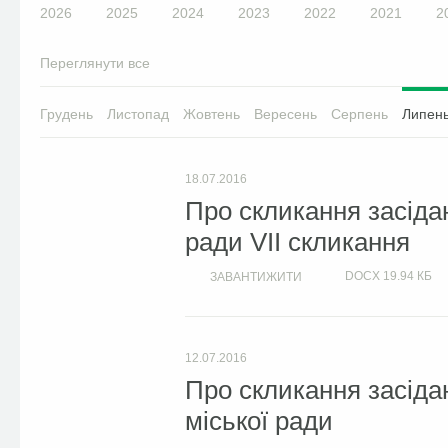
2026
2025
2024
2023
2022
2021
2
Переглянути все
Грудень
Листопад
Жовтень
Вересень
Серпень
Липен
18.07.2016
Про скликання засідан
ради VІІ скликання
DOCX
19.94 КБ
ЗАВАНТИЖИТИ
12.07.2016
Про скликання засіда
міської ради