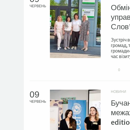
Обмін
ЧЕРВЕНЬ
управ
Слов
Зустріч 
громад, 
громади»
час візиту
0
09
НОВИНИ
Бучан
ЧЕРВЕНЬ
межах
editi