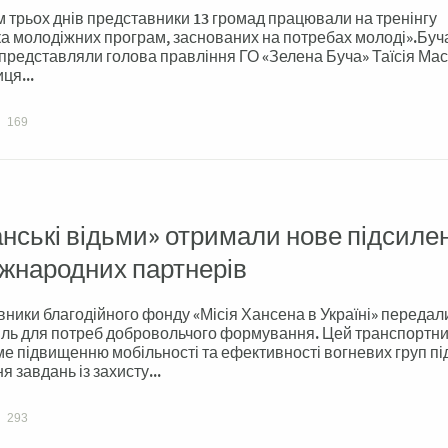
 трьох днів представники 13 громад працювали на тренінгу
а молодіжних програм, заснованих на потребах молоді».Буч
представляли голова правління ГО «Зелена Буча» Таїсія Мас
ця...
169
нські відьми» отримали нове підсиле
іжнародних партнерів
ники благодійного фонду «Місія Хансена в Україні» передал
ль для потреб добровольчого формування. Цей транспортни
е підвищенню мобільності та ефективності вогневих груп пі
 завдань із захисту...
293