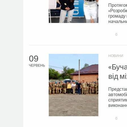
Протягом
«Розробк
громаду 
начальни
0
09
НОВИНИ
«Буча
ЧЕРВЕНЬ
від м
Представ
автомобі
сприятим
виконання
0