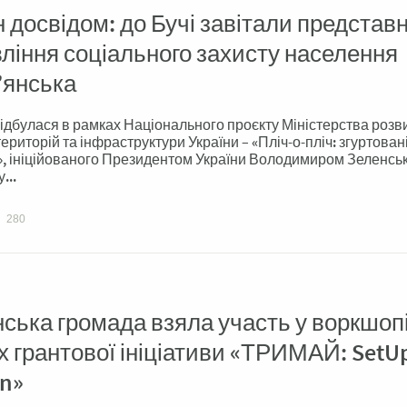
 досвідом: до Бучі завітали представ
ління соціального захисту населення
’янська
відбулася в рамках Національного проєкту Міністерства розв
територій та інфраструктури України – «Пліч-о-пліч: згуртован
, ініційованого Президентом України Володимиром Зеленсь
...
280
ська громада взяла участь у воркшопі
 грантової ініціативи «ТРИМАЙ: SetU
on»