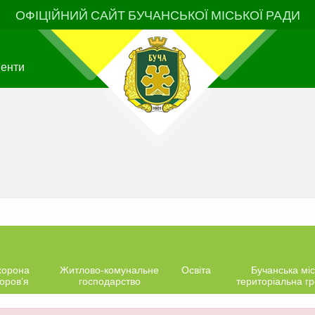
ОФІЦІЙНИЙ САЙТ БУЧАНСЬКОЇ МІСЬКОЇ РАДИ
менти
хорона
Житлово-комунальне
Освіта
Бучанська міс
оров’я
господарство
територіальна г