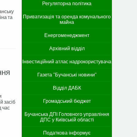
Регуляторна політика
анську
іна та
Приватизація та оренда комунального
майна
Енергоменеджмент
Архівний відділ
Інвестиційний атлас надрокористувача
ння
Газета "Бучанські новини"
Відділ ДАБК
и
Громадський бюджет
й засіб
д час
Бучанська ДПІ Головного управління
ДПС у Київській області
Податкова інформує