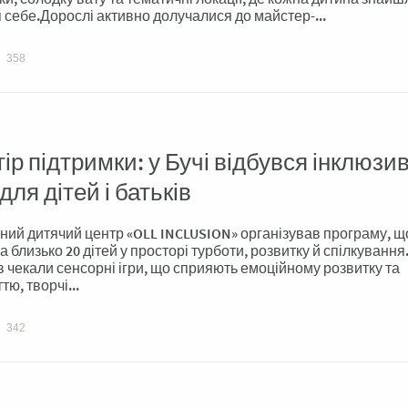
 себе.Дорослі активно долучалися до майстер-...
358
ір підтримки: у Бучі відбувся інклюзи
 для дітей і батьків
ний дитячий центр «OLL INCLUSION» організував програму, щ
а близько 20 дітей у просторі турботи, розвитку й спілкування
в чекали сенсорні ігри, що сприяють емоційному розвитку та
ю, творчі...
342