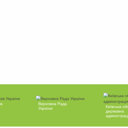
ів
Верховна Рада
Київська об
України
державна
адміністрац