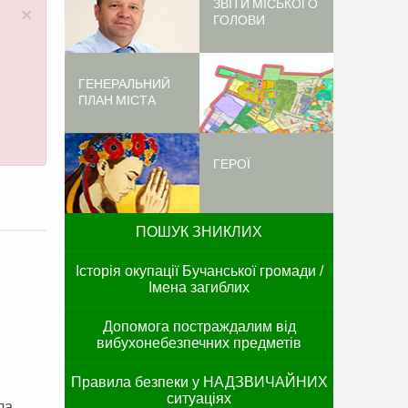
ЗВІТИ МІСЬКОГО
×
ГОЛОВИ
ГЕНЕРАЛЬНИЙ
ПЛАН МІСТА
ГЕРОЇ
ПОШУК ЗНИКЛИХ
Історія окупації Бучанської громади /
Імена загиблих
Допомога постраждалим від
вибухонебезпечних предметів
Правила безпеки у НАДЗВИЧАЙНИХ
ситуаціях
ла