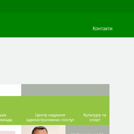
Контакти
ька
Центр надання
Культура та
ромада
адміністративних послуг
спорт