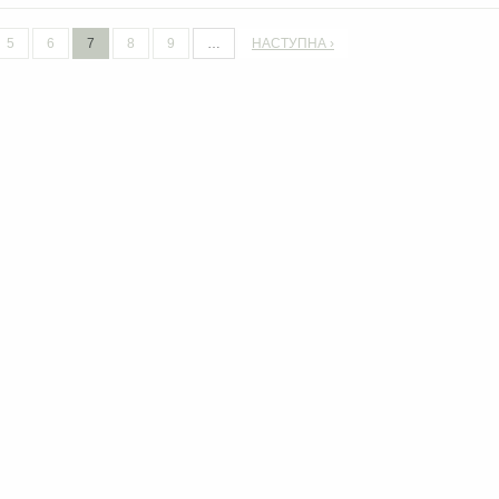
5
6
7
8
9
…
НАСТУПНА ›