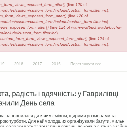
m_form_views_exposed_form_alter()
(line
120
of
/modules/custom/custom_form/include/custom_form.filter.inc
).
m_form_views_exposed_form_alter()
(line
120
of
/modules/custom/custom_form/include/custom_form.filter.inc
).
iews_exposed_form_alter()
(line
124
of
/var/www/bucharada/bucha-
/include/custom_form.filter.inc
).
n
custom_form_form_views_exposed_form_alter()
(line
124
of
/modules/custom/custom_form/include/custom_form.filter.inc
).
19
2018
2017
2016
Переглянути все
та, радість і вдячність: у Гаврилівці
ачили День села
ка наповнилася дитячим сміхом, щирими розмовами та
ою турботи. Для наймолодших організували батути, мильні
и, солодку вату та тематичні локації, де кожна дитина знайш