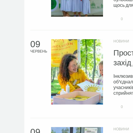
щось для
0
09
НОВИНИ
Прост
ЧЕРВЕНЬ
захід
Інклюзив
об'єднал
учасникі
сприйнятт
0
09
НОВИНИ