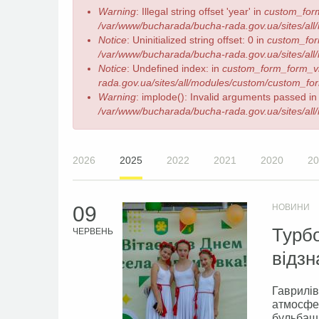
Повідомлення
Warning
: Illegal string offset 'year' in
custom_for
про
/var/www/bucharada/bucha-rada.gov.ua/sites/all
помилку
Notice
: Uninitialized string offset: 0 in
custom_for
/var/www/bucharada/bucha-rada.gov.ua/sites/all
Notice
: Undefined index: in
custom_form_form_v
rada.gov.ua/sites/all/modules/custom/custom_form
Warning
: implode(): Invalid arguments passed i
/var/www/bucharada/bucha-rada.gov.ua/sites/all
2026
2025
2022
2021
2020
20
09
НОВИНИ
Турбо
ЧЕРВЕНЬ
відзн
Гаврилів
атмосфер
бульбашк