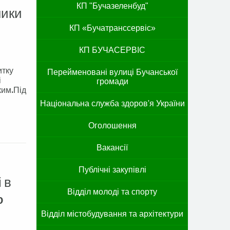
КП "Бучазеленбуд"
ники
КП «Бучатранссервіс»
КП БУЧАСЕРВІС
итку
Перейменовані вулиці Бучанської
і
громади
ким.Під
Національна служба здоров'я України
Оголошення
Вакансії
Публічні закупівлі
 в
Відділ молоді та спорту
p
Відділ містобудування та архітектури