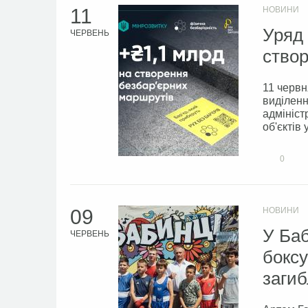
11
НОВИНИ
Уряд 
ЧЕРВЕНЬ
створ
11 червн
виділенн
адмініст
об'єктів
0
09
НОВИНИ
У Баб
ЧЕРВЕНЬ
боксу
загиб