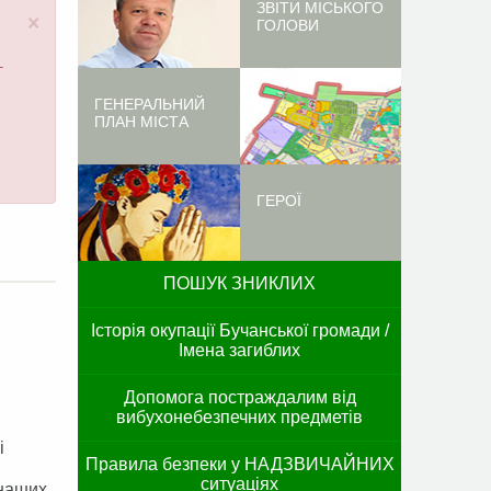
ЗВІТИ МІСЬКОГО
×
ГОЛОВИ
-
ГЕНЕРАЛЬНИЙ
ПЛАН МІСТА
ГЕРОЇ
ПОШУК ЗНИКЛИХ
Історія окупації Бучанської громади /
Імена загиблих
!
Допомога постраждалим від
вибухонебезпечних предметів
і
Правила безпеки у НАДЗВИЧАЙНИХ
ситуаціях
 наших