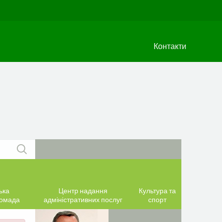
Контакти
ька
Центр надання
Культура та
ромада
адміністративних послуг
спорт