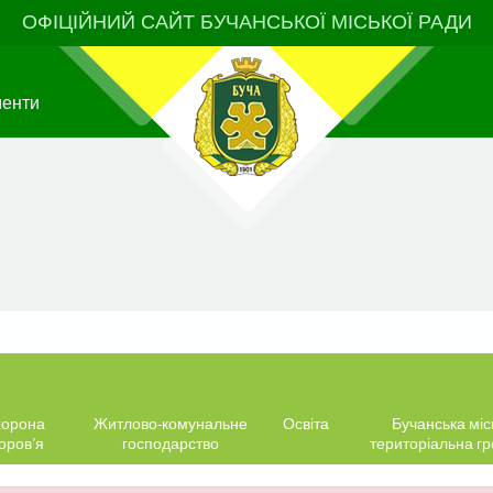
ОФІЦІЙНИЙ САЙТ БУЧАНСЬКОЇ МІСЬКОЇ РАДИ
менти
орона
Житлово-комунальне
Освіта
Бучанська міс
оров’я
господарство
територіальна г