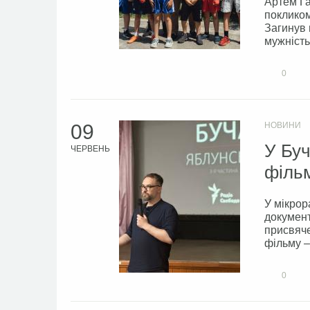
Артем Га
покликом
Загинув
мужність»
0
09
НОВИНИ
У Буч
ЧЕРВЕНЬ
філь
У мікрор
документ
присвяче
фільму – 
0