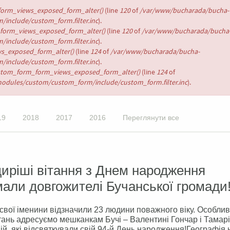
orm_views_exposed_form_alter()
(line
120
of
/var/www/bucharada/bucha-
/include/custom_form.filter.inc
).
form_views_exposed_form_alter()
(line
120
of
/var/www/bucharada/bucha
/include/custom_form.filter.inc
).
s_exposed_form_alter()
(line
124
of
/var/www/bucharada/bucha-
/include/custom_form.filter.inc
).
stom_form_form_views_exposed_form_alter()
(line
124
of
modules/custom/custom_form/include/custom_form.filter.inc
).
19
2018
2017
2016
Переглянути все
иріші вітання з Днем народження
али довгожителі Бучанської громади
 свої іменини відзначили 23 людини поважного віку. Особлив
тань адресуємо мешканкам Бучі – Валентині Гончар і Тамарі
ій, які відсвяткували свій 94-й День народження!Географія