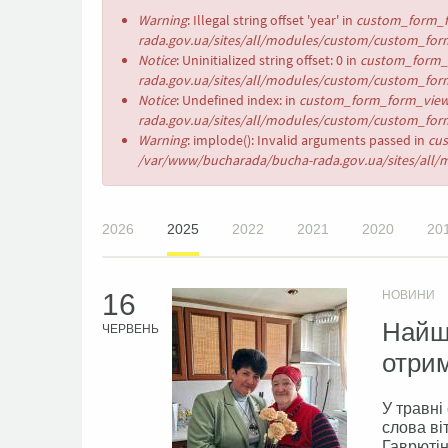
Повідомлення
Warning
: Illegal string offset 'year' in
custom_form_f
про
rada.gov.ua/sites/all/modules/custom/custom_form
помилку
Notice
: Uninitialized string offset: 0 in
custom_form_
rada.gov.ua/sites/all/modules/custom/custom_form
Notice
: Undefined index: in
custom_form_form_view
rada.gov.ua/sites/all/modules/custom/custom_form
Warning
: implode(): Invalid arguments passed in
cu
/var/www/bucharada/bucha-rada.gov.ua/sites/all/
2026
2025
2022
2021
2020
20
16
НОВИНИ
Найщ
ЧЕРВЕНЬ
отрим
У травні
слова ві
Гаврютін