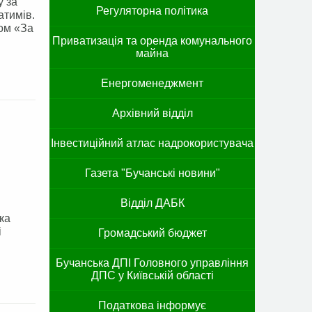
у за
Регуляторна політика
атимів.
ом «За
Приватизація та оренда комунального
майна
Енергоменеджмент
Архівний відділ
Інвестиційний атлас надрокористувача
Газета "Бучанські новини"
Відділ ДАБК
ка
і
Громадський бюджет
Бучанська ДПІ Головного управління
ДПС у Київській області
Податкова інформує