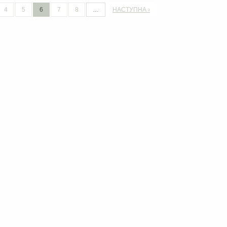
4
5
6
7
8
…
НАСТУПНА ›