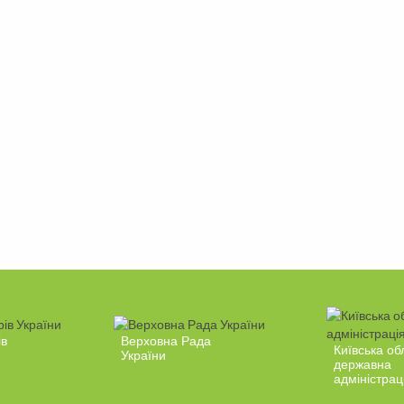
ів
Верховна Рада
Київська об
України
державна
адміністрац