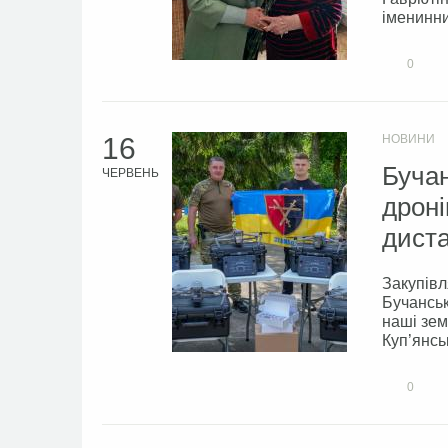
іменинни
0
16
НОВИНИ
Бучан
ЧЕРВЕНЬ
дроні
диста
Закупівл
Бучанськ
наші зем
Куп’янсь
0