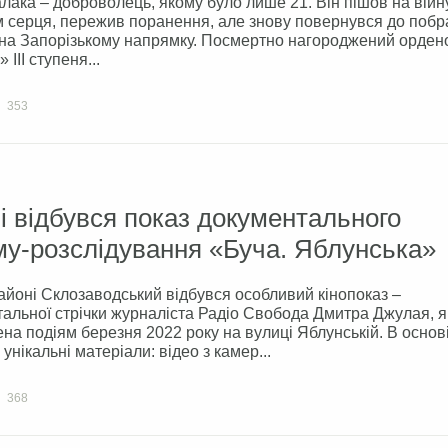
лака – доброволець, якому було лише 21. Він пішов на війн
 серця, пережив поранення, але знову повернувся до побр
 на Запорізькому напрямку. Посмертно нагороджений орден
 III ступеня...
353
і відбувся показ документального
му-розслідування «Буча. Яблунська»
айоні Склозаводський відбувся особливий кінопоказ –
альної стрічки журналіста Радіо Свобода Дмитра Джулая, я
на подіям березня 2022 року на вулиці Яблунській. В основ
унікальні матеріали: відео з камер...
368