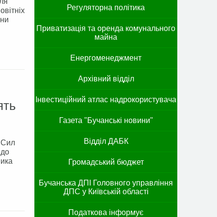
ля
Регуляторна політика
овітніх
они
Приватизація та оренда комунального
майна
Енергоменеджмент
Архівний відділ
Інвестиційний атлас надрокористувача
ять
Газета "Бучанські новини"
Відділ ДАБК
 Сил
 до
ника
Громадський бюджет
Бучанська ДПІ Головного управління
ДПС у Київській області
Податкова інформує