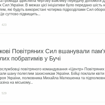
а громада здійснила чергову важливу передачу допомоги д
 Сил України. В межах цієї ініціативи було передано шість н
ем, які будуть використані чотирма підрозділами Сил обор
 Це суттєво підвищить...
423
кові Повітряних Сил вшанували пам'
лих побратимів у Бучі
вослужбовці повітряного командування «Центр» Повітряних
али шану полеглим захисникам України. Бійці поклали квіти
роя України, полковника Михайла Матюшенка та підполков
азіна на міському...
529