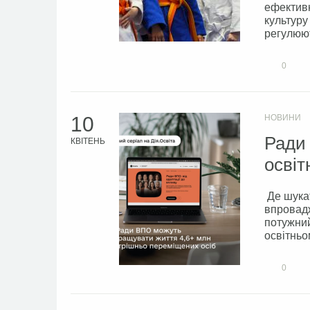
ефективн
культуру 
регулюют
0
10
НОВИНИ
Ради 
КВІТЕНЬ
освіт
Де шукат
впровадж
потужний
освітньо
0