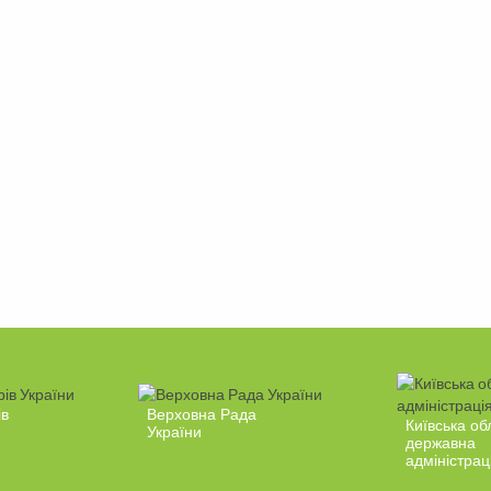
ів
Верховна Рада
Київська об
України
державна
адміністрац