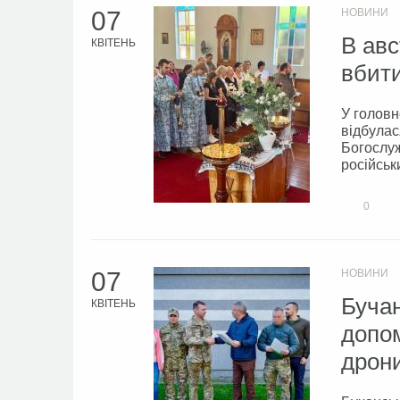
07
НОВИНИ
В авс
КВІТЕНЬ
вбити
У головн
відбулас
Богослуж
російськ
0
07
НОВИНИ
Бучан
КВІТЕНЬ
допом
дрон