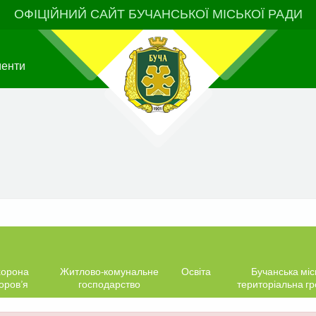
ОФІЦІЙНИЙ САЙТ БУЧАНСЬКОЇ МІСЬКОЇ РАДИ
менти
орона
Житлово-комунальне
Освіта
Бучанська міс
оров’я
господарство
територіальна г