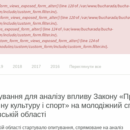
orm_views_exposed_form_alter()
(line
120
of
/var/www/bucharada/bucha-
/include/custom_form.filter.inc
).
form_views_exposed_form_alter()
(line
120
of
/var/www/bucharada/bucha
/include/custom_form.filter.inc
).
s_exposed_form_alter()
(line
124
of
/var/www/bucharada/bucha-
/include/custom_form.filter.inc
).
stom_form_form_views_exposed_form_alter()
(line
124
of
modules/custom/custom_form/include/custom_form.filter.inc
).
19
2018
2017
2016
Переглянути все
вання для аналізу впливу Закону «П
ну культуру і спорт» на молодіжний с
вській області
кій області стартувало опитування, спрямоване на аналіз