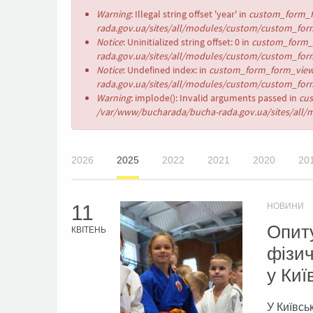
Повідомлення
Warning
: Illegal string offset 'year' in
custom_form_f
про
rada.gov.ua/sites/all/modules/custom/custom_form
помилку
Notice
: Uninitialized string offset: 0 in
custom_form_
rada.gov.ua/sites/all/modules/custom/custom_form
Notice
: Undefined index: in
custom_form_form_view
rada.gov.ua/sites/all/modules/custom/custom_form
Warning
: implode(): Invalid arguments passed in
cu
/var/www/bucharada/bucha-rada.gov.ua/sites/all/
2026
2025
2022
2021
2020
20
11
НОВИНИ
Опиту
КВІТЕНЬ
фізич
у Киї
У Київсь