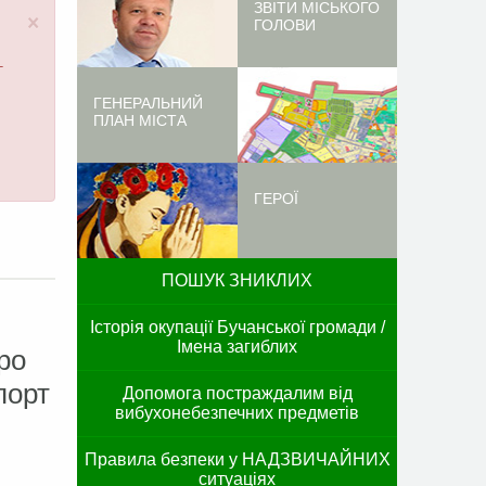
ЗВІТИ МІСЬКОГО
×
ГОЛОВИ
-
ГЕНЕРАЛЬНИЙ
ПЛАН МІСТА
ГЕРОЇ
ПОШУК ЗНИКЛИХ
Історія окупації Бучанської громади /
Імена загиблих
ро
порт
Допомога постраждалим від
вибухонебезпечних предметів
Правила безпеки у НАДЗВИЧАЙНИХ
ситуаціях