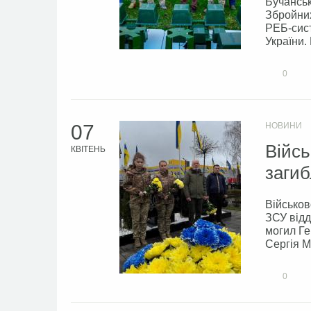
Бучанськ
Збройних
РЕБ-сист
України.
0
07
НОВИНИ
Війсь
КВІТЕНЬ
загиб
Військо
ЗСУ відд
могил Ге
Сергія М
0