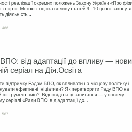
ості реалізації окремих положень Закону України «Про фіз
і спорт». Метою є оцінка впливу статей 9 і 10 цього закону, я
ь діяльність...
466
ВПО: від адаптації до впливу — нов
ній серіал на Дія.Освіта
и підтримку Радам ВПО, як впливати на місцеву політику і
увати ефективні ініціативи? Як перетворити Раду ВПО на
 інструмент змін? Відповіді на ці запитання — у новому
му серіалі «Ради ВПО: від адаптації до...
567