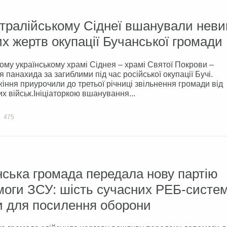
тралійському Сіднеї вшанували неви
х жертв окупації Бучанської громади
ому українському храмі Сіднея – храмі Святої Покрови –
я панахида за загиблими під час російської окупації Бучі.
іння приурочили до третьої річниці звільнення громади від
их військ.Ініціаторкою вшанування...
475
ська громада передала нову партію
оги ЗСУ: шість сучасних РЕБ-систем
и для посилення оборони