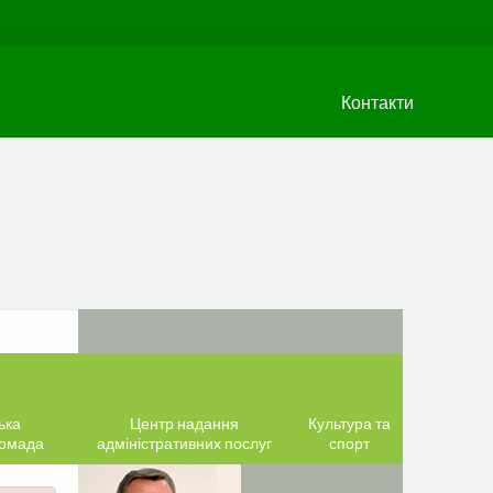
Контакти
ька
Центр надання
Культура та
ромада
адміністративних послуг
спорт