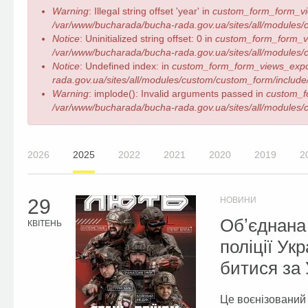
Повідомлення
Warning
: Illegal string offset 'year' in
custom_form_form_vi
про
/var/www/bucharada/bucha-rada.gov.ua/sites/all/modules/c
помилку
Notice
: Uninitialized string offset: 0 in
custom_form_form_v
/var/www/bucharada/bucha-rada.gov.ua/sites/all/modules/c
Notice
: Undefined index: in
custom_form_form_views_expo
rada.gov.ua/sites/all/modules/custom/custom_form/include/
Warning
: implode(): Invalid arguments passed in
custom_f
/var/www/bucharada/bucha-rada.gov.ua/sites/all/modules/c
2026
2025
2022
2021
2020
2019
2
29
НОВИНИ
Обʼєднана
КВІТЕНЬ
поліції Укр
битися за 
Це воєнізований 