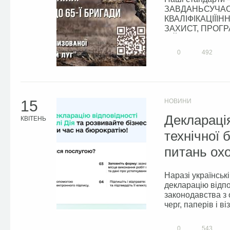
ЗАВДАНЬСУЧАС
КВАЛІФІКАЦІЇІ
ЗАХИСТ, ПРОГР
ВІЙСЬКОВОСЛУЖБ
0
492
15
НОВИНИ
Декларація
КВІТЕНЬ
технічної 
питань ох
Наразі українськ
декларацію відпо
законодавства з 
черг, паперів і в
0
543