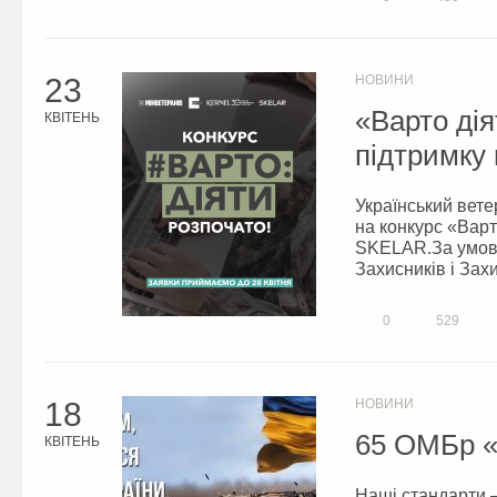
23
НОВИНИ
«Варто дія
КВІТЕНЬ
підтримку 
Український вет
на конкурс «Варто
SKELAR.За умовам
Захисників і Захи
0
529
18
НОВИНИ
65 ОМБр 
КВІТЕНЬ
Наші стандарти