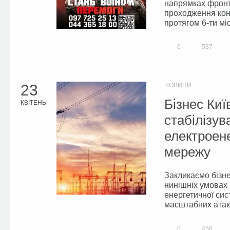
напрямках фронт
проходження конк
протягом 6-ти міс
0
537
23
НОВИНИ
Бізнес Ки
КВІТЕНЬ
стабілізув
електроене
мережу
Закликаємо бізне
нинішніх умовах 
енергетичної сис
масштабних атак 
0
450